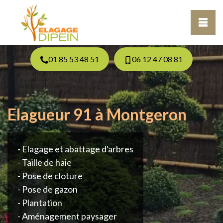
01 85 53 48 51
06 12 47 08 81
Elagueur 91 à Montgeron
- Elagage et abattage d'arbres
- Taille de haie
- Pose de cloture
- Pose de gazon
- Plantation
- Aménagement paysager